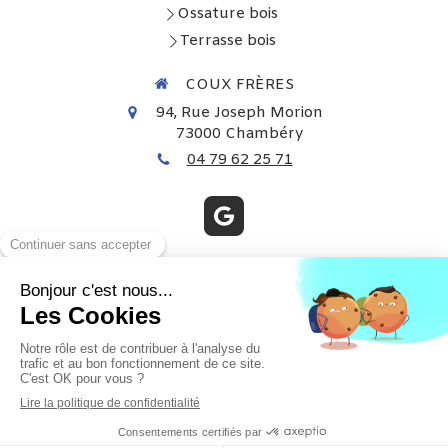
Ossature bois
Terrasse bois
COUX FRÈRES
94, Rue Joseph Morion
73000
Chambéry
04 79 62 25 71
Demander un devis
Plan du site
Mentions légales
Création et référencement du site par Simplébo
Ce site a été proposé par la
CAPEB